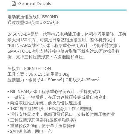
General Details
电动液压钳压线钳 B500ND
通过欧盟CE/英国UKCA认证
B450ND-BV是新一代手持式电动液压钳，体积小巧重量轻，压接
最大到150平方，可满足日常基础压接应用。整体机身采用
“BILINEAR双线性”人体工程学重心平衡设计，优化手臂支撑；
SMARTOOL功能支持连接电脑读取和下载多达20万次操作数
据。支持三种压接形态：六角椭圆和点压。
压接力：50KN / 6 TON
工具长宽：36 x 13 cm 重量3.0kg
2
2
压接能力：铜鼻子4~150mm
| C形线夹4~35mm
• BILINEAR人体工程学重心平衡设计，手持更省力
• 一键前进一键后退，在压力达标压接完成后自动停止
• 两速液压推进系统，前快后慢快速压接
• 180°自由旋转钳头, LED灯提供工作区域照明
• 运行安静震动小，底部预留通风口，支持长时间压接作业
• 三种压接形态供选择(压模单独购买)
• 重量轻仅3.0kg，便于单手压接操作
• 2AH锂电池，两电一充