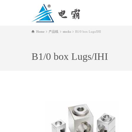
Home
产品线
stocks
B1/0 box Lugs/IHI
B1/0 box Lugs/IHI