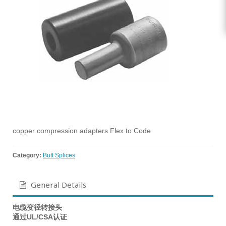
copper compression adapters Flex to Code
Category:
Butt Splices
General Details
电缆变径转接头
通过UL/CSA认证