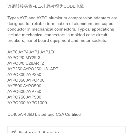
该铜转接头将FLEX电缆变径为CODE电缆
Types AYP and AYPO aluminum compression adapters are
designed for reliable termination of aluminum and copper
conductor in mechanical connectors. Typical applications
include mechanical connectors in molded case circuit
breakers, panel board equipment and meter sockets.
AYP6 AYP4 AYP1 AYP1/0
AYPO2/0 MY29-3
AYPO3/0 U28ART2
AYP250 AYPO250 U31ART
AYPO300 AYP350
AYPO350 AYPO400
AYP500 AYPO500
AYPO600 AYP750
AYPO750 AYP900
AYPO900 AYPO1000
UL486A-486B Listed and CSA Certified
Features & Benefits