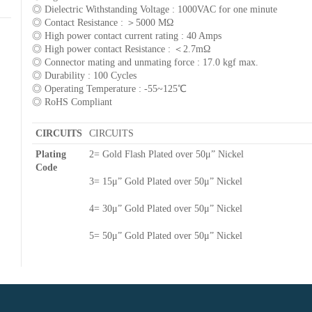
◎ Dielectric Withstanding Voltage : 1000VAC for one minute
◎ Contact Resistance : ＞5000 MΩ
◎ High power contact current rating : 40 Amps
◎ High power contact Resistance : ＜2.7mΩ
◎ Connector mating and unmating force : 17.0 kgf max.
◎ Durability : 100 Cycles
◎ Operating Temperature : -55~125℃
◎ RoHS Compliant
CIRCUITS
CIRCUITS
Plating
2= Gold Flash Plated over 50μ” Nickel
Code
3= 15μ” Gold Plated over 50μ” Nickel
4= 30μ” Gold Plated over 50μ” Nickel
5= 50μ” Gold Plated over 50μ” Nickel