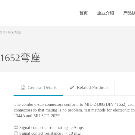
首页
企业介绍
产品
N 41652弯座
1652弯座
General Details
Related Products
The combo d-sub connectors conform to MIL-24308(DIN 41652) cad the
connectors so that mating is no problem. test methods for electroni
1344A and MILSTD-202F.
◎ Signal contact current rating : 3Amps
◎ Signal contact resistance : ＜10 mΩ