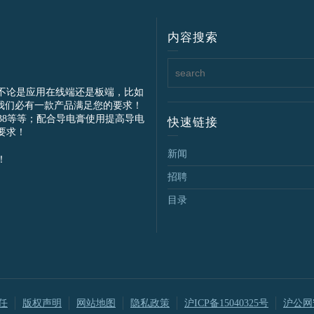
内容搜索
不论是应用在线端还是板端，比如
我们必有一款产品满足您的要求！
IEC61238等等；配合导电膏使用提高导电
快速链接
要求！
新闻
！
招聘
目录
任
版权声明
网站地图
隐私政策
沪ICP备15040325号
沪公网安