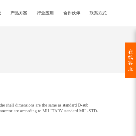
线
产品方案
行业应用
合作伙伴
联系方式
在
线
客
服
 shell dimensions are the same as standard D-sub
c connector are according to MILITARY standard MIL-STD-