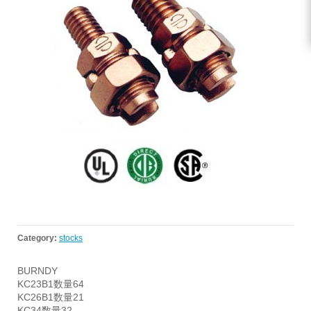
Category:
stocks
BURNDY
KC23B1数量64
KC26B1数量21
KC34数量32