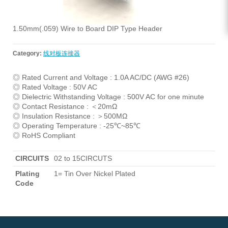
1.50mm(.059) Wire to Board DIP Type Header
Category:
线对板连接器
◎ Rated Current and Voltage : 1.0A AC/DC (AWG #26)
◎ Rated Voltage : 50V AC
◎ Dielectric Withstanding Voltage : 500V AC for one minute
◎ Contact Resistance : ＜20mΩ
◎ Insulation Resistance : ＞500MΩ
◎ Operating Temperature : -25℃~85℃
◎ RoHS Compliant
CIRCUITS
02 to 15CIRCUTS
Plating
1= Tin Over Nickel Plated
Code