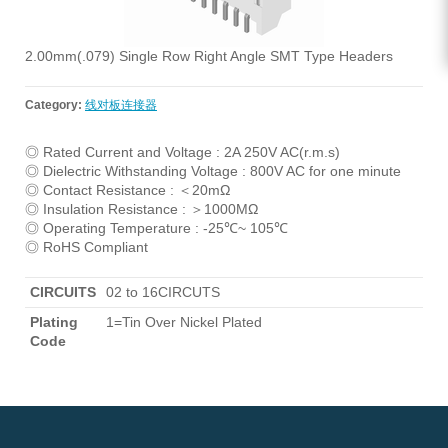
2.00mm(.079) Single Row Right Angle SMT Type Headers
Category:
线对板连接器
◎ Rated Current and Voltage : 2A 250V AC(r.m.s)
◎ Dielectric Withstanding Voltage : 800V AC for one minute
◎ Contact Resistance : ＜20mΩ
◎ Insulation Resistance : ＞1000MΩ
◎ Operating Temperature : -25℃~ 105℃
◎ RoHS Compliant
CIRCUITS
02 to 16CIRCUTS
Plating
1=Tin Over Nickel Plated
Code