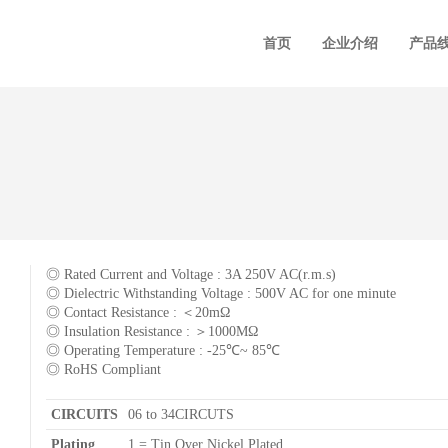
首页
企业介绍
产品
◎ Rated Current and Voltage : 3A 250V AC(r.m.s)
◎ Dielectric Withstanding Voltage : 500V AC for one minute
◎ Contact Resistance : ＜20mΩ
◎ Insulation Resistance : ＞1000MΩ
◎ Operating Temperature : -25℃~ 85℃
◎ RoHS Compliant
CIRCUITS
06 to 34CIRCUTS
Plating
1 = Tin Over Nickel Plated