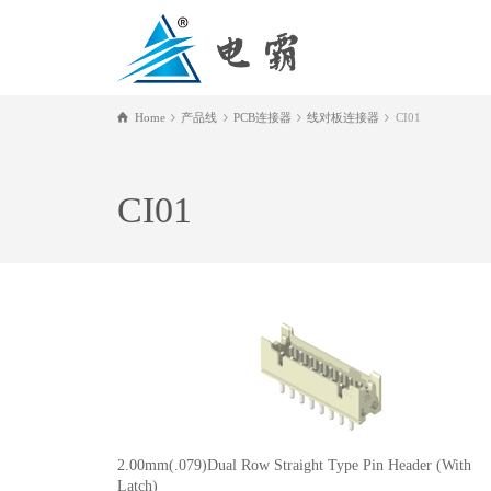
Home
产品线
PCB连接器
线对板连接器
CI01
CI01
2.00mm(.079)Dual Row Straight Type Pin Header (With
Latch)