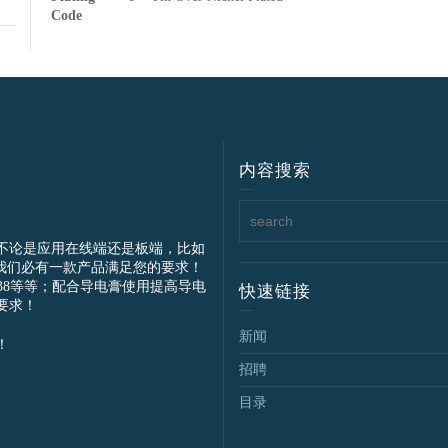
Code
内容搜索
不论是应用在线端还是板端，比如
我们必有一款产品满足您的要求！
IEC61238等等；配合导电膏使用提高导电
快速链接
要求！
新闻
！
招聘
目录