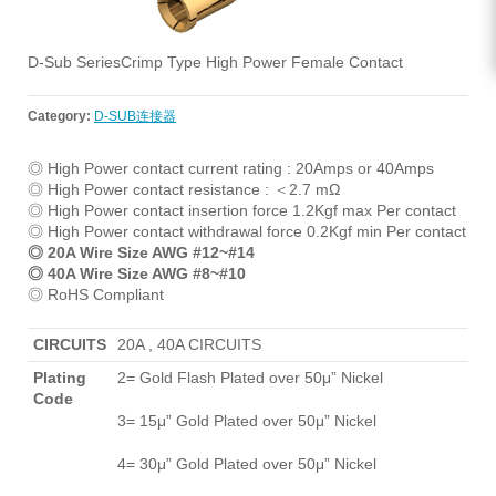
D-Sub SeriesCrimp Type High Power Female Contact
Category:
D-SUB连接器
◎ High Power contact current rating : 20Amps or 40Amps
◎ High Power contact resistance : ＜2.7 mΩ
◎ High Power contact insertion force 1.2Kgf max Per contact
◎ High Power contact withdrawal force 0.2Kgf min Per contact
◎ 20A Wire Size AWG #12~#14
◎ 40A Wire Size AWG #8~#10
◎ RoHS Compliant
CIRCUITS
20A , 40A CIRCUITS
Plating
2= Gold Flash Plated over 50μ” Nickel
Code
3= 15μ” Gold Plated over 50μ” Nickel
4= 30μ” Gold Plated over 50μ” Nickel