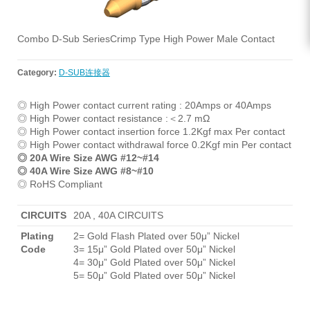
Combo D-Sub SeriesCrimp Type High Power Male Contact
Category:
D-SUB连接器
◎ High Power contact current rating : 20Amps or 40Amps
◎ High Power contact resistance :＜2.7 mΩ
◎ High Power contact insertion force 1.2Kgf max Per contact
◎ High Power contact withdrawal force 0.2Kgf min Per contact
◎ 20A Wire Size AWG #12~#14
◎ 40A Wire Size AWG #8~#10
◎ RoHS Compliant
CIRCUITS
20A , 40A CIRCUITS
Plating
2= Gold Flash Plated over 50μ” Nickel
Code
3= 15μ” Gold Plated over 50μ” Nickel
4= 30μ” Gold Plated over 50μ” Nickel
5= 50μ” Gold Plated over 50μ” Nickel