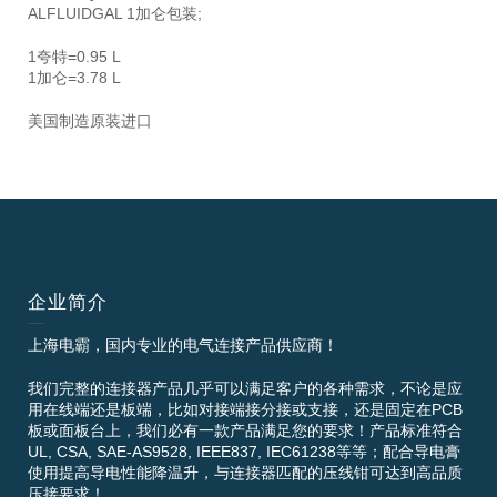
ALFLUIDGAL 1加仑包装;
1夸特=0.95 L
1加仑=3.78 L
美国制造原装进口
企业简介
上海电霸，国内专业的电气连接产品供应商！
我们完整的连接器产品几乎可以满足客户的各种需求，不论是应
用在线端还是板端，比如对接端接分接或支接，还是固定在PCB
板或面板台上，我们必有一款产品满足您的要求！产品标准符合
UL, CSA, SAE-AS9528, IEEE837, IEC61238等等；配合导电膏
使用提高导电性能降温升，与连接器匹配的压线钳可达到高品质
压接要求！